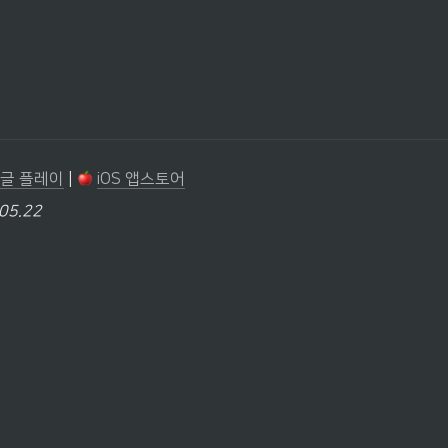
글 플레이
 | 
iOS 앱스토어
.05.22