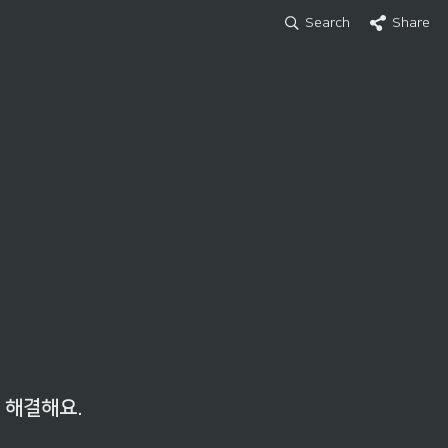
Search
Share
 해결해요.