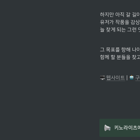
하지만 아직 갈 길이
유저가 작품을 감상하
늘 찾게 되는 그런
그 목표를 향해 나
함께 할 분들을 찾고 
웹사이트
 | 
구
키노라이츠에 