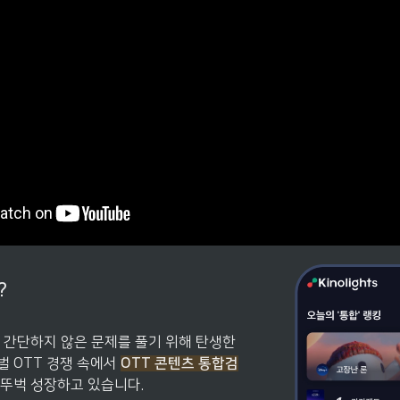
?
이 단순하지만 결코 간단하지 않은 문제를 풀기 위해 탄생한 
벌 OTT 경쟁 속에서 
OTT 콘텐츠 통합검
뚜벅 성장하고 있습니다.