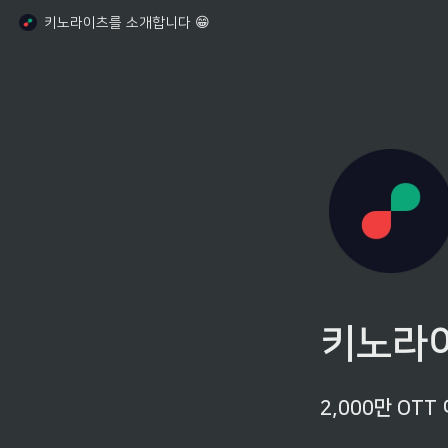
키노라이츠를 소개합니다 😁
키노라이
2,000만 OTT