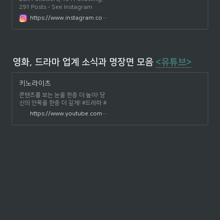
291 Posts - See Instagram
photos and videos from 영화 드
https://www.instagram.com/kinolights/?hl=ko
라마 보기 전엔, 키노라이츠
(@kinolights)
영화, 드라마 업계 소식과 명장면 모음 
<유튜브>
키노라이츠
콘텐츠를 보는 눈을 한층 더 높이! 당
신의 안목을 한층 더 깊게! #드라마 #
영화 #예능과 관련된 #비하인드 와 #
https://www.youtube.com/channel/UCfR-AhkVFJfTX90UZ8P28pQ
교양 을 챙겨드립니다 당신의 '콘텐츠
신호등' 키노라이츠. - 영상은 매주 금
요일에 게시됩니다 비즈니스 문의:
contents@kinolights.com